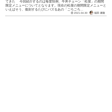
てきた 今回紹介するのは毎度恒例、牛丼チェーン「松屋」の期間
限定メニューについてとなります。現在の松屋の期間限定メニューと
いえばそう、復刻するたびにバズるあの「ごろごろ...
福田 康隆
2021.04.30