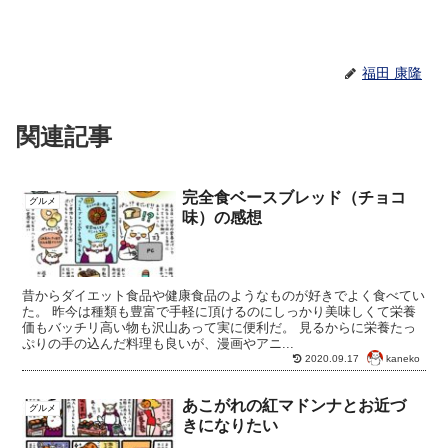
福田 康隆
関連記事
完全食ベースブレッド（チョコ
グルメ
味）の感想
昔からダイエット食品や健康食品のようなものが好きでよく食べてい
た。 昨今は種類も豊富で手軽に頂けるのにしっかり美味しくて栄養
価もバッチリ高い物も沢山あって実に便利だ。 見るからに栄養たっ
ぷりの手の込んだ料理も良いが、漫画やアニ...
kaneko
2020.09.17
あこがれの紅マドンナとお近づ
グルメ
きになりたい