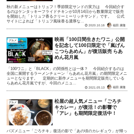
秋の新メニューはトリュフ！季節限定サンドの実力は 今回紹介す
るのはケンタッキーフライドチキンが10月14日から数量限定で販売
を開始した「トリュフ香るクリーミーリッチサンド」です。 公式
サイトによれば「トリュフ風味香る濃厚な...
福田 康隆
2020.10.16
映画「100日間生きたワニ」公開
グルメ
を記念して100日限定で「嵐げん
こつらあめん」が復活販売 らあ
めん花月嵐
「100ワニ」と「BLACK」の関係性とは一体？ 今回紹介するのは
全国に展開するラーメンチェーン「らあめん花月嵐」の期間限定メニ
ューとなります。 定期的に新作メニューを期間限定販売している
らあめん花月嵐ですが、今回のメニュ...
福田 康隆
2021.05.13
松屋の超人気メニュー「ごろチ
グルメ
キカレー」が復活！の影響で
「アレ」も期間限定復活中！
バズメニュー「ごろチキ」復活の影で「あの頃のカレギュウ」が帰っ