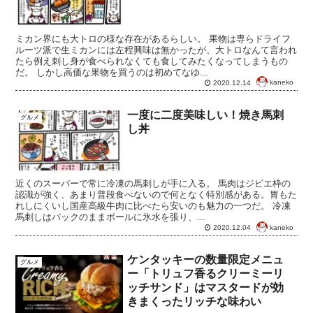
ミカン界にも大トロの様な存在があるらしい。 果物は専らドライフ
ルーツ派で生ミカンには左程興味は無かったが、大トロなんて言われ
たら例え刺し身が食べられなくても食してみたくなってしまうもの
だ。 しかし高価な果物を買うのは初めてなゆ...
kaneko
2020.12.14
一度に二度美味しい！焼き馬刺
グルメ
し丼
近くのスーパーで常に冷凍の馬刺しが手に入る。 馬肉はジビエ枠の
認識が強く、あまり普段食べないので何となく特別感がある。胃もた
れしにくいし国産高級牛肉に比べたら安いのも魅力の一つだ。 冷凍
馬刺しはパックのままボールに氷水を張り、...
kaneko
2020.12.04
ケンタッキーの数量限定メニュ
グルメ
ー「トリュフ香るクリーミーリ
ッチサンド」はマスタードが効
きまくったリッチな味わい