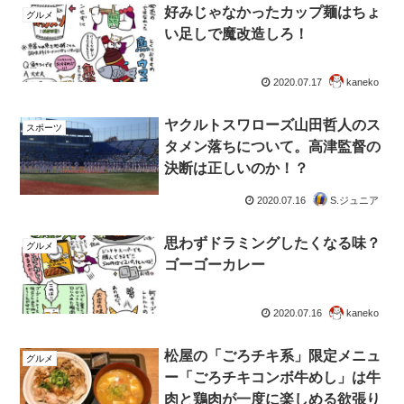
好みじゃなかったカップ麺はちょ
グルメ
い足しで魔改造しろ！
2020.07.17
kaneko
ヤクルトスワローズ山田哲人のス
スポーツ
タメン落ちについて。高津監督の
決断は正しいのか！？
2020.07.16
S.ジュニア
思わずドラミングしたくなる味？
グルメ
ゴーゴーカレー
2020.07.16
kaneko
松屋の「ごろチキ系」限定メニュ
グルメ
ー「ごろチキコンボ牛めし」は牛
肉と鶏肉が一度に楽しめる欲張り