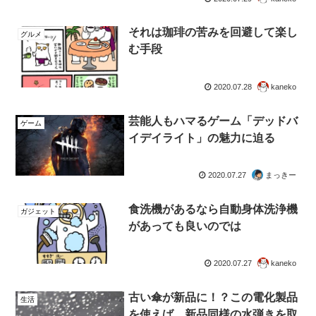
それは珈琲の苦みを回避して楽し
グルメ
む手段
2020.07.28
kaneko
芸能人もハマるゲーム「デッドバ
ゲーム
イデイライト」の魅力に迫る
2020.07.27
まっきー
食洗機があるなら自動身体洗浄機
ガジェット
があっても良いのでは
2020.07.27
kaneko
古い傘が新品に！？この電化製品
生活
を使えば、新品同様の水弾きを取