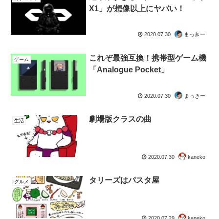
X1」が想像以上にヤバい！
2020.07.30
まっきー
これぞ最強互換！携帯型ゲーム機
ゲーム
「Analogue Pocket」
2020.07.30
まっきー
劇場版クラスの曲
生活
2020.07.30
kaneko
タリーズはパスタ屋
グルメ
2020.07.29
kaneko