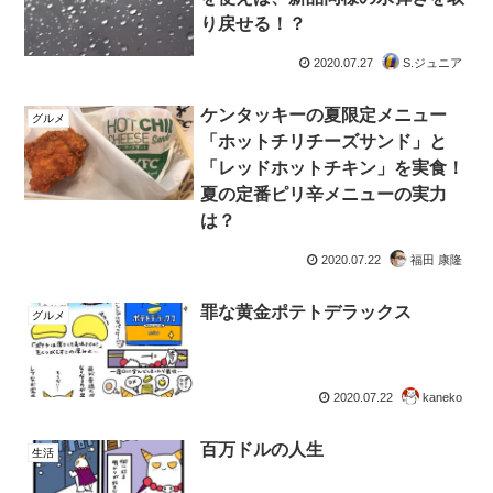
り戻せる！？
2020.07.27
S.ジュニア
ケンタッキーの夏限定メニュー
グルメ
「ホットチリチーズサンド」と
「レッドホットチキン」を実食！
夏の定番ピリ辛メニューの実力
は？
2020.07.22
福田 康隆
罪な黄金ポテトデラックス
グルメ
2020.07.22
kaneko
百万ドルの人生
生活