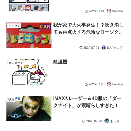
2020.07.21
kaneko
我が家で大火事発生！？吹き消し
エンタメ
ても再点火する危険なローソク。
2020.07.21
S.ジュニア
除湿機
ガジェット
2020.07.20
kaneko
IMAX®レーザー＆4D版の「ダー
映画
クナイト」が素晴らしすぎた！
2020.07.20
まっきー