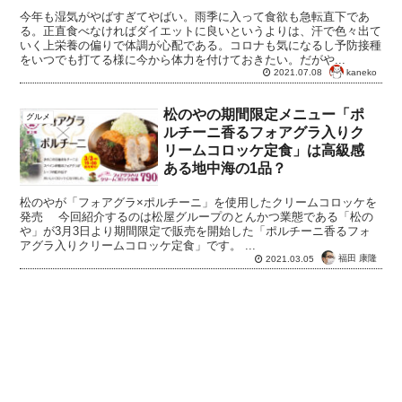
今年も湿気がやばすぎてやばい。雨季に入って食欲も急転直下であ
る。正直食べなければダイエットに良いというよりは、汗で色々出て
いく上栄養の偏りで体調が心配である。コロナも気になるし予防接種
をいつでも打てる様に今から体力を付けておきたい。だがや...
kaneko
2021.07.08
松のやの期間限定メニュー「ポ
グルメ
ルチーニ香るフォアグラ入りク
リームコロッケ定食」は高級感
ある地中海の1品？
松のやが「フォアグラ×ポルチーニ」を使用したクリームコロッケを
発売 今回紹介するのは松屋グループのとんかつ業態である「松の
や」が3月3日より期間限定で販売を開始した「ポルチーニ香るフォ
アグラ入りクリームコロッケ定食」です。 ...
福田 康隆
2021.03.05