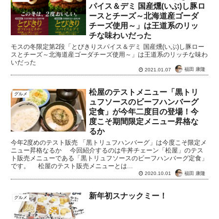
パイス＆デミ 国産燻(いぶ)し豚ロ
ースとチーズ～北海道産ゴーダ
チーズ使用～」は王道系のリッ
チな味わいだった
モスの冬限定第2段「とびきりスパイス＆デミ 国産燻(いぶ)し豚ロー
スとチーズ～北海道産ゴーダチーズ使用～」は王道系のリッチな味わ
いだった
福田 康隆
2021.01.07
松屋のテストメニュー「黒トリ
グルメ
ュフソースのビーフハンバーグ
定食」が今年二度目の登場！今
度こそ期間限定メニュー昇格な
るか
今年2度めのテスト販売 「黒トリュフハンバーグ」は今度こそ限定メ
ニュー昇格なるか 今回紹介するのは牛丼チェーン「松屋」のテス
ト販売メニューである「黒トリュフソースのビーフハンバーグ定食」
です。 松屋のテスト販売メニューとは...
福田 康隆
2020.10.01
新年初スナックミー！
グルメ