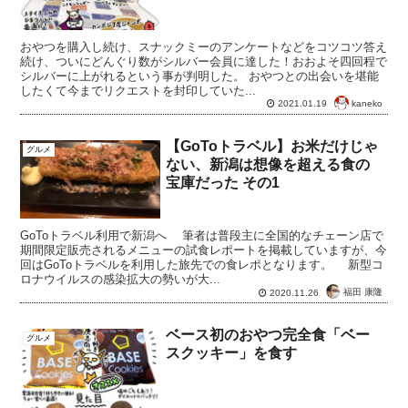
おやつを購入し続け、スナックミーのアンケートなどをコツコツ答え
続け、ついにどんぐり数がシルバー会員に達した！おおよそ四回程で
シルバーに上がれるという事が判明した。 おやつとの出会いを堪能
したくて今までリクエストを封印していた...
kaneko
2021.01.19
【GoToトラベル】お米だけじゃ
グルメ
ない、新潟は想像を超える食の
宝庫だった その1
GoToトラベル利用で新潟へ 筆者は普段主に全国的なチェーン店で
期間限定販売されるメニューの試食レポートを掲載していますが、今
回はGoToトラベルを利用した旅先での食レポとなります。 新型コ
ロナウイルスの感染拡大の勢いが大...
福田 康隆
2020.11.26
ベース初のおやつ完全食「ベー
グルメ
スクッキー」を食す