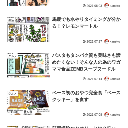
2021.08.03
kaneko
馬鹿でも水やりタイミングが分か
生活
る！？レモンマートル
2021.07.27
kaneko
パスタもタンパク質も美味さも諦
グルメ
めたくない！そんな人の為のワガ
ママ食品ZEMBスープヌードル
2021.07.14
kaneko
ベース初のおやつ完全食「ベース
グルメ
クッキー」を食す
2021.07.08
kaneko