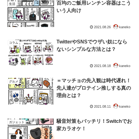
百均のご飯用レンチン容器はこう
生活
いう人向け
2021.08.26
kaneko
TwitterやSNSでウザい奴になら
コラム
ないシンプルな方法とは？
2021.08.18
kaneko
＝マッチョの先入観は時代遅れ！
グルメ
先人達がプロテイン推しする真の
理由とは？
2021.08.11
kaneko
騒音対策もバッチリ！Switchでお
ガジェット
家カラオケ！