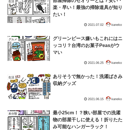
部屋掃除のセオリーとは？安い・
生活
楽・早い！最強の掃除道具が知り
たい！
2021.07.02
kaneko
グリーンピース嫌いもこれにはニ
グルメ
ッコリ？台湾のお菓子Peasがウ
マい
2021.06.25
kaneko
ありそうで無かった！洗濯ばさみ
生活
収納グッズ
2021.06.15
kaneko
最小25cm！？狭い部屋での洗濯
未分類
物の部屋干しに使える！折りたた
み可能なハンガーラック！