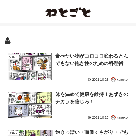
食べたい物がコロコロ変わるとん
グルメ
でもない飽き性のための料理術
2021.10.26
kaneko
体を温めて健康を維持！あずきの
生活
チカラを信じろ！
2021.10.20
kaneko
飽きっぽい・面倒くさがり・でも
グルメ