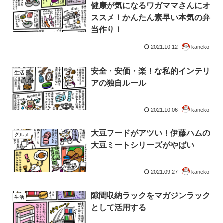
健康が気になるワガママさんにオ
ススメ！かんたん素早い本気の弁
当作り！
2021.10.12
kaneko
安全・安価・楽！な私的インテリ
生活
アの独自ルール
2021.10.06
kaneko
大豆フードがアツい！伊藤ハムの
グルメ
大豆ミートシリーズがやばい
2021.09.27
kaneko
隙間収納ラックをマガジンラック
生活
として活用する