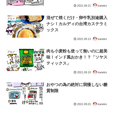
2021.09.21
kaneko
混ぜて焼くだけ・卵牛乳別途購入
グルメ
ナシ！カルディの台湾カステラミ
ックス
2021.09.13
kaneko
肉も小麦粉も使って無いのに超美
グルメ
味！インド風おかき！？「ソヤス
ティックス」
2021.09.10
kaneko
おやつの為の絶対に我慢しない糖
知識
質制限
2021.09.01
kaneko