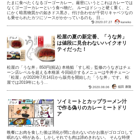
たまに食べたくなるゴーゴーカレー。厳密にいうとこれはカレーでは
なくゴーゴーカレーという食べ物だ。 ルーはドシっと硬く重く、と
にかく暗黒物質かの如きドス黒さ。付け合わせが千切りキャベツなの
も乗せられたカツにソースがかかっているのも、日...
kaneko
2020.07.27
松屋の夏の新定番、「うな丼」
グルメ
は値段に見合わないハイクオリ
ティだった！
松屋の「うな丼」850円(税込) 本格鮨「すし松」監修のうなぎはチェ
ーン店レベルを超える本格派 今回紹介するメニューは牛丼チェーン
「松屋」が2020年7月14日から販売を開始した「うな丼」です。 松
屋では2019年にもう...
福田 康隆
2020.08.06
ソイミートとカップラーメン汁
グルメ
で作る偽りのカレーミートドリ
ア
晩餐にお肉を食した後は消化が間に合わないのかお腹がゴロゴロして
眠れない時がある。しかしそれでも肉は諦めきれない。 そんな時便