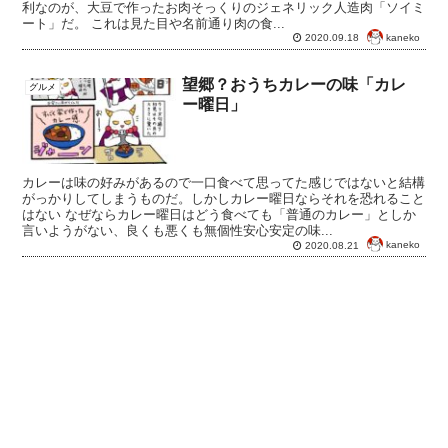
利なのが、大豆で作ったお肉そっくりのジェネリック人造肉「ソイミ
ート」だ。 これは見た目や名前通り肉の食...
kaneko
2020.09.18
望郷？おうちカレーの味「カレ
グルメ
ー曜日」
カレーは味の好みがあるので一口食べて思ってた感じではないと結構
がっかりしてしまうものだ。しかしカレー曜日ならそれを恐れること
はない なぜならカレー曜日はどう食べても「普通のカレー」としか
言いようがない、良くも悪くも無個性安心安定の味...
kaneko
2020.08.21