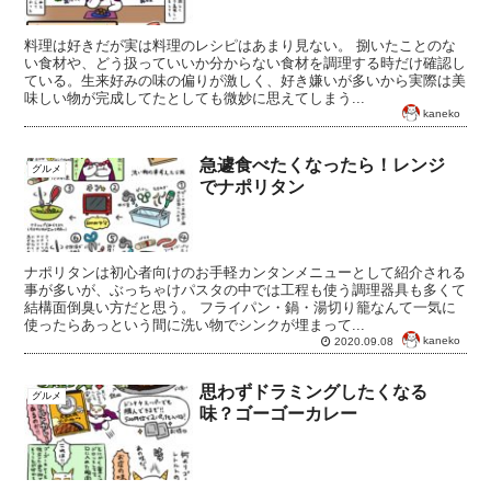
料理は好きだが実は料理のレシピはあまり見ない。 捌いたことのな
い食材や、どう扱っていいか分からない食材を調理する時だけ確認し
ている。生来好みの味の偏りが激しく、好き嫌いが多いから実際は美
味しい物が完成してたとしても微妙に思えてしまう...
kaneko
急遽食べたくなったら！レンジ
グルメ
でナポリタン
ナポリタンは初心者向けのお手軽カンタンメニューとして紹介される
事が多いが、ぶっちゃけパスタの中では工程も使う調理器具も多くて
結構面倒臭い方だと思う。 フライパン・鍋・湯切り籠なんて一気に
使ったらあっという間に洗い物でシンクが埋まって...
kaneko
2020.09.08
思わずドラミングしたくなる
グルメ
味？ゴーゴーカレー