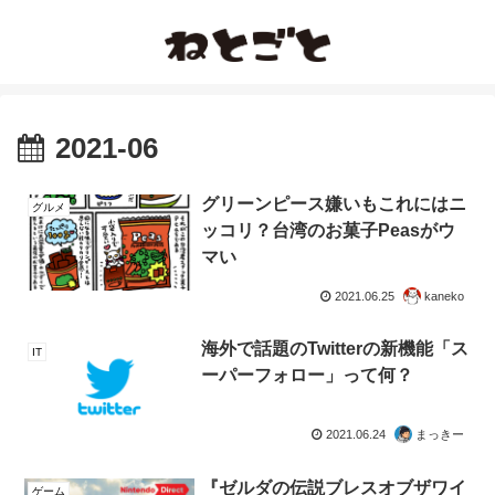
2021-06
グリーンピース嫌いもこれにはニ
グルメ
ッコリ？台湾のお菓子Peasがウ
マい
2021.06.25
kaneko
海外で話題のTwitterの新機能「ス
IT
ーパーフォロー」って何？
2021.06.24
まっきー
『ゼルダの伝説ブレスオブザワイ
ゲーム