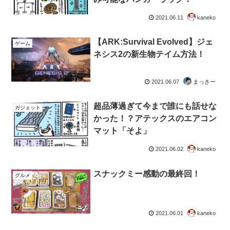
2021.06.11
kaneko
【ARK:Survival Evolved】ジェ
ゲーム
ネシス2の新生物テイム方法！
2021.06.07
まっきー
超品薄過ぎて今まで誰にも話せな
ガジェット
かった！？アテックスのエアコン
マット「そよ」
2021.06.02
kaneko
スナックミー感動の最終回！
グルメ
2021.06.01
kaneko