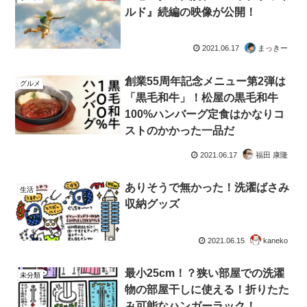
ルド』続編の映像が公開！
2021.06.17
まっきー
創業55周年記念メニュー第2弾は
グルメ
「黒毛和牛」！松屋の黒毛和牛
100%ハンバーグ定食はかなりコ
ストのかかった一品だ
2021.06.17
福田 康隆
ありそうで無かった！洗濯ばさみ
生活
収納グッズ
2021.06.15
kaneko
最小25cm！？狭い部屋での洗濯
未分類
物の部屋干しに使える！折りたた
み可能なハンガーラック！