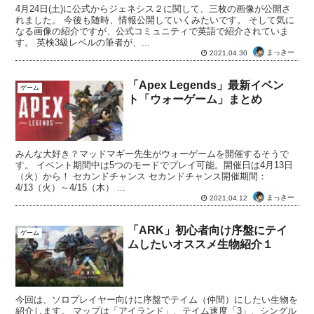
4月24日(土)に公式からジェネシス２に関して、三枚の画像が公開さ
れました。 今後も随時、情報公開していくみたいです。 そして気に
なる画像の紹介ですが、公式コミュニティで英語で紹介されていま
す。 英検3級レベルの筆者が、...
まっきー
2021.04.30
「Apex Legends」最新イベン
ゲーム
ト「ウォーゲーム」まとめ
みんな大好き？マッドマギー先生がウォーゲームを開催するそうで
す。 イベント期間中は5つのモードでプレイ可能。開催日は4月13日
（火）から！ セカンドチャンス セカンドチャンス開催期間：
4/13（火）～4/15（木） ...
まっきー
2021.04.12
「ARK」初心者向け序盤にテイ
ゲーム
ムしたいオススメ生物紹介１
今回は、ソロプレイヤー向けに序盤でテイム（仲間）にしたい生物を
紹介します。 マップは「アイランド」、テイム速度「3」、シングル