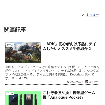
まっきー
関連記事
「ARK」初心者向け序盤にテイ
ゲーム
ムしたいオススメ生物紹介２
今回も、ソロプレイヤー向けに序盤でテイム（仲間）にしたい生物を
紹介します。 マップは「アイランド」、テイム速度「3」、シングル
プレイの設定使用時。 テイムに関する情報は「Dododex」調べで
す。 ©Studio Wil...
まっきー
2021.02.04
これぞ最強互換！携帯型ゲーム
ゲーム
機「Analogue Pocket」