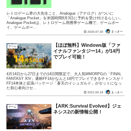
レトロゲーム界の大先生こと、Analogue（アナログ）がついに
「Analogue Pocket」を米国時間8月3日に予約を受け付けるらしい。
Analogue Pocketは、レトロゲーム用携帯ゲーム機で、ゲームボー
イ、ゲームボー...
まっきー
2020.07.30
【ほぼ無料】Windows版「ファ
ゲーム
イナルファンタジー14」が14円
でプレイ可能！
4月14日から27日までの14日間限定で、大人気MMORPGの「FINAL
FANTASY XIV」通称FF14がなんと14円でプレイできるチャンスが！
FF14本体と拡張パッケージ「蒼天のイシュガルド」がセットになっ
た初心者向けセ...
まっきー
2021.04.19
【ARK:Survival Evolved】ジェ
ゲーム
ネシス2の新情報公開！